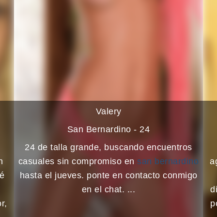
Valery
San Bernardino - 24
24 de talla grande, buscando encuentros
n
casuales sin compromiso en
san bernardino
a
té
hasta el jueves. ponte en contacto conmigo
en el chat. ...
d
r,
p