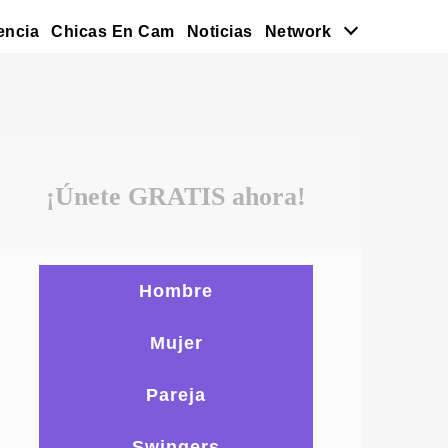
encia
Chicas En Cam
Noticias
Network
¡Únete GRATIS ahora!
Hombre
Mujer
Pareja
Swingers